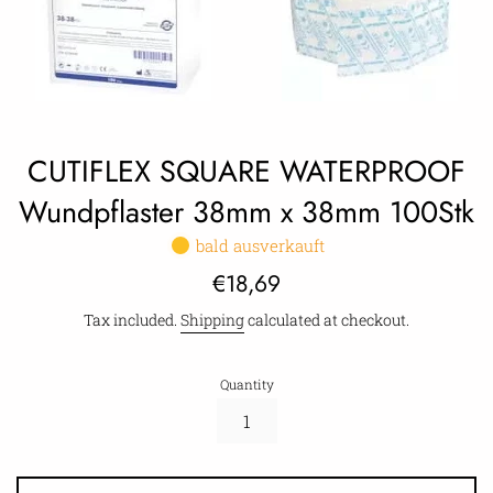
CUTIFLEX SQUARE WATERPROOF
Wundpflaster 38mm x 38mm 100Stk
bald ausverkauft
Regular
€18,69
price
Tax included.
Shipping
calculated at checkout.
Quantity