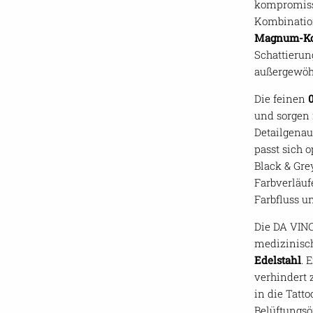
kompromisslo
Kombinatio
Magnum-Kon
Schattierun
außergewöhn
Die feinen
und sorgen 
Detailgena
passt sich 
Black & Grey
Farbverläuf
Farbfluss u
Die DA VINC
medizinisc
Edelstahl
. 
verhindert 
in die Tatto
Belüftungsö