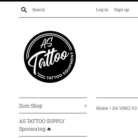
Skip
Search
Log in
Sign up
to
content
Zum Shop
+
›
Home
DA VINCI V2
AS TATTOO SUPPLY
Sponsoring 🔥