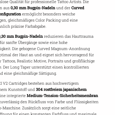
se Qualität für professionelle Tattoo Artists. Die
n aus
0,30 mm Bugpin-Nadeln
und der
Curved
figuration
ermöglicht besonders weiche
gen, gleichmäßiges Color Packing und eine
lich präzise Farbabgabe.
0,30 mm Bugpin-Nadeln
reduzieren das Hauttrauma
für sanfte Übergänge sowie eine hohe
uigkeit. Die gebogene Curved Magnum-Anordnung
optimal der Haut an und eignet sich hervorragend für
 Tattoos, Realistic Motive, Portraits und großflächige
e. Der Long Taper unterstützt einen kontrollierten
nd eine gleichmäßige Sättigung.
I V2 Cartridges bestehen aus hochwertigem
hem Kunststoff und
304 rostfreiem japanischem
Eine integrierte
Medium-Tension-Sicherheitsmembran
zuverlässig den Rückfluss von Farbe und Flüssigkeiten
o-Maschine. Zusätzlich sorgt eine seitliche
ffnung für einen konstanten Farbfluss und maximale