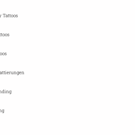
y Tattoos
ttoos
toos
attierungen
nding
ng