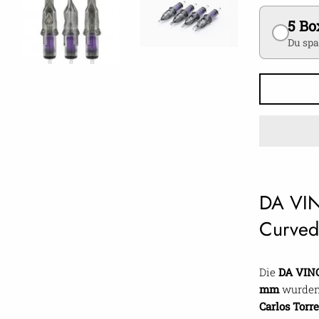
5 Bo
Du spa
DA VIN
Curved
Die
DA VINC
mm
wurden 
Carlos Torre