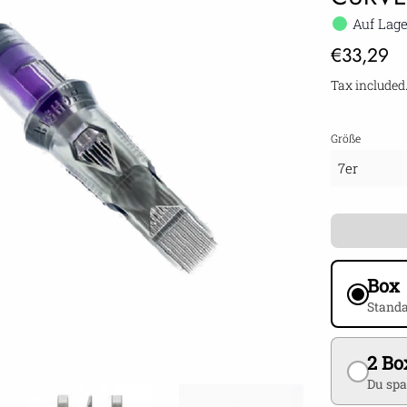
Auf Lage
Regular
€33,29
price
Tax included
Größe
Box
Standa
2 Bo
Du spa