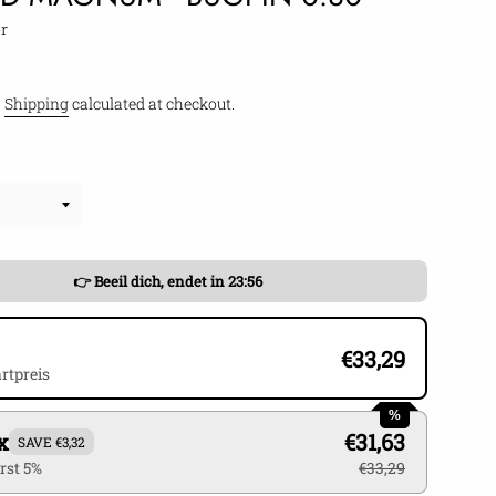
r
.
Shipping
calculated at checkout.
👉 Beeil dich, endet in
23:55
€33,29
rtpreis
%
x
€31,63
SAVE €3,32
rst 5%
€33,29