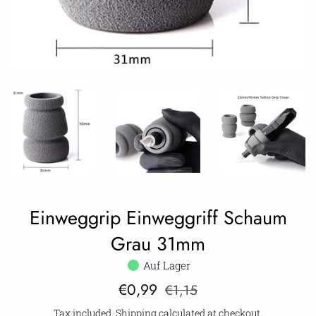
Einweggrip Einweggriff Schaum
Grau 31mm
Auf Lager
Sale
Regular
€0,99
€1,15
price
price
Tax included.
Shipping
calculated at checkout.