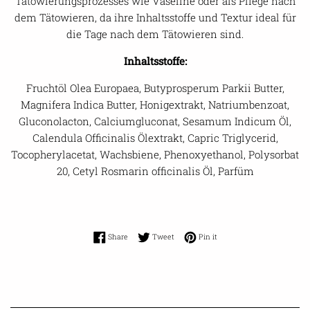
Tätowierungsprozesses wie Vaseline oder als Pflege nach
dem Tätowieren, da ihre Inhaltsstoffe und Textur ideal für
die Tage nach dem Tätowieren sind.
Inhaltsstoffe:
Fruchtöl Olea Europaea, Butyprosperum Parkii Butter,
Magnifera Indica Butter, Honigextrakt, Natriumbenzoat,
Gluconolacton, Calciumgluconat, Sesamum Indicum Öl,
Calendula Officinalis Ölextrakt, Capric Triglycerid,
Tocopherylacetat, Wachsbiene, Phenoxyethanol, Polysorbat
20, Cetyl Rosmarin officinalis Öl, Parfüm
Share on Facebook
Tweet on Twitter
Pin on Pinterest
Share
Tweet
Pin it