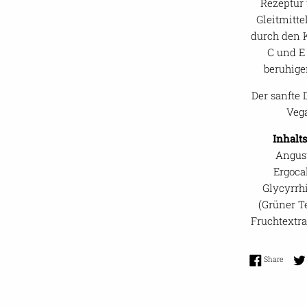
Rezeptur
Gleitmitte
durch den 
C und E
beruhige
Der sanfte 
Vega
Inhalts
Angust
Ergocal
Glycyrrhi
(Grüner Te
Fruchtextra
Share 
Share