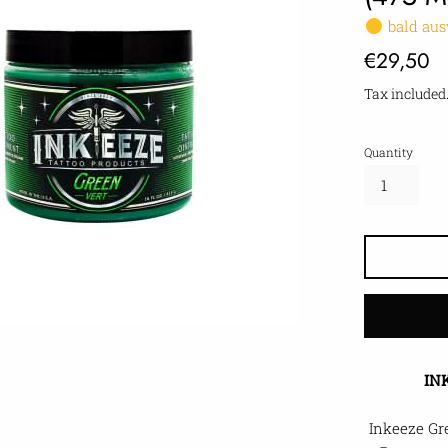
bald aus
Regular
€29,50
price
Tax included
Quantity
IN
Inkeeze Gr