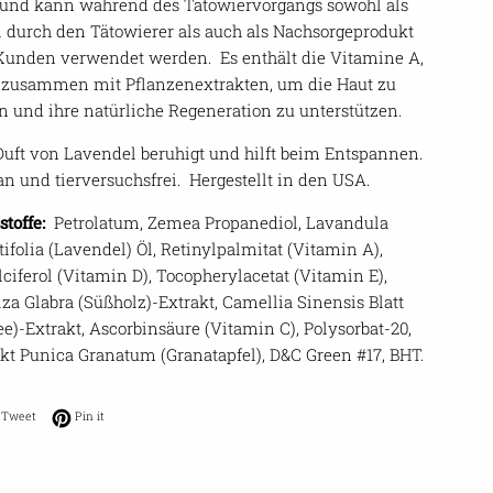
 und kann während des Tätowiervorgangs sowohl als
l durch den Tätowierer als auch als Nachsorgeprodukt
Kunden verwendet werden.
Es enthält die Vitamine A,
 zusammen mit Pflanzenextrakten, um die Haut zu
n und ihre natürliche Regeneration zu unterstützen.
Duft von Lavendel beruhigt und hilft beim Entspannen.
n und tierversuchsfrei.
Hergestellt in den USA.
stoffe:
Petrolatum, Zemea Propanediol, Lavandula
ifolia (Lavendel) Öl, Retinylpalmitat (Vitamin A),
ciferol (Vitamin D), Tocopherylacetat (Vitamin E),
za Glabra (Süßholz)-Extrakt, Camellia Sinensis Blatt
e)-Extrakt, Ascorbinsäure (Vitamin C), Polysorbat-20,
kt Punica Granatum (Granatapfel), D&C Green #17, BHT.
on Facebook
Tweet on Twitter
Pin on Pinterest
Tweet
Pin it