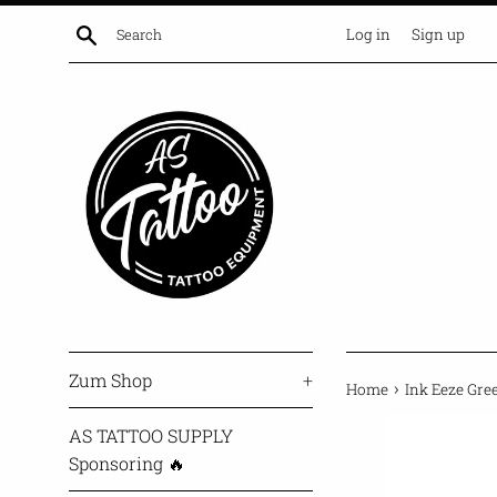
Skip
Search
Log in
Sign up
to
content
Zum Shop
+
›
Home
Ink Eeze Gree
AS TATTOO SUPPLY
Sponsoring 🔥