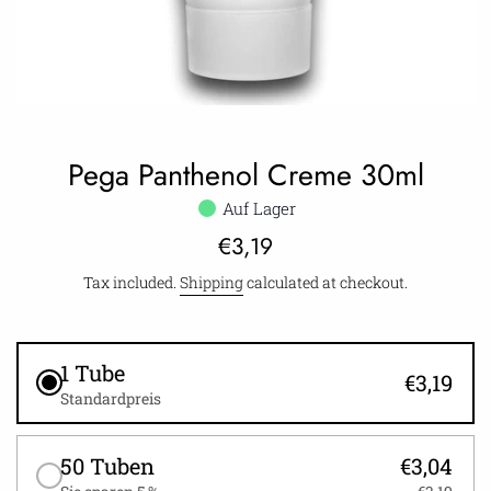
Pega Panthenol Creme 30ml
Auf Lager
Regular
€3,19
price
Tax included.
Shipping
calculated at checkout.
1 Tube
€3,19
Standardpreis
50 Tuben
€3,04