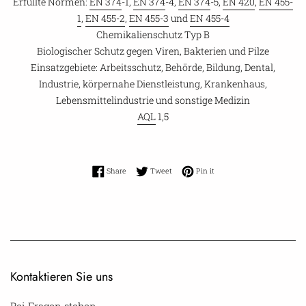
Erfüllte Normen:
EN 374
-1,
EN 374
-4,
EN 374
-5,
EN 420
,
EN 455-
1
,
EN 455-2
,
EN 455-3
und
EN 455-4
Chemikalienschutz Typ B
Biologischer Schutz gegen Viren, Bakterien und Pilze
Einsatzgebiete: Arbeitsschutz, Behörde, Bildung, Dental,
Industrie, körpernahe Dienstleistung, Krankenhaus,
Lebensmittelindustrie und sonstige Medizin
AQL
1,5
Share on Facebook
Tweet on Twitter
Pin on Pinterest
Share
Tweet
Pin it
Kontaktieren Sie uns