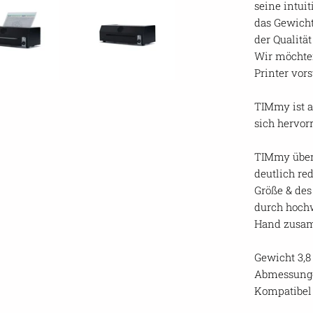
seine intui
das Gewicht
der Qualitä
Wir möchte
Printer vor
TIMmy ist a
sich hervor
TIMmy überz
deutlich re
Größe & des
durch hoch
Hand zusa
Gewicht 3,8
Abmessunge
Kompatibel