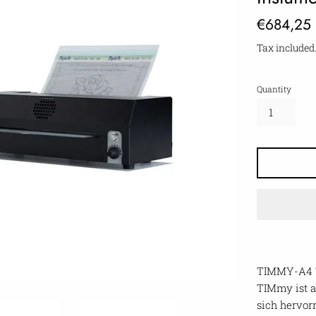
Regular
€684,25
price
Tax included
Quantity
TIMMY-A4 
TIMmy ist a
sich hervor