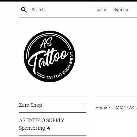
Skip
Search
Log in
Sign up
to
content
Zum Shop
+
›
Home
TIMMY- A4 T
AS TATTOO SUPPLY
Sponsoring 🔥